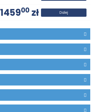
00
1459
zł
Dalej