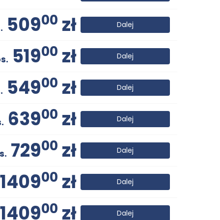
00
509
zł
Dalej
.
00
519
zł
Dalej
s.
00
549
zł
Dalej
.
00
639
zł
Dalej
.
00
729
zł
Dalej
s.
00
1409
zł
Dalej
00
1409
zł
Dalej