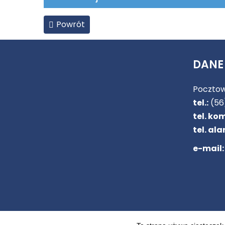
Powrót
DANE
Pocztow
tel.:
(56
tel. kom
tel. ala
e-mail:
Copyright ©
Biuro Podróży AUTO LINE Brodnica