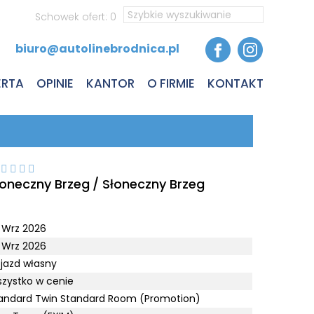
Schowek ofert:
0
biuro@autolinebrodnica.pl
ERTA
OPINIE
KANTOR
O FIRMIE
KONTAKT
LETY AUTOKAROWE
ETY LOTNICZE
LETY PROMOWE
d
łoneczny Brzeg
/ Słoneczny Brzeg
EZPIECZENIA
LONIE I OBOZY
 Wrz 2026
JAZDY NA MECZE
 Wrz 2026
jazd własny
zystko w cenie
andard Twin Standard Room (Promotion)