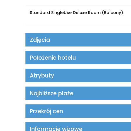
Standard SingleUse Deluxe Room (Balcony)
Zdjęcia
Położenie hotelu
Atrybuty
Najbliższe plaże
Przekrój cen
Informacje wizowe