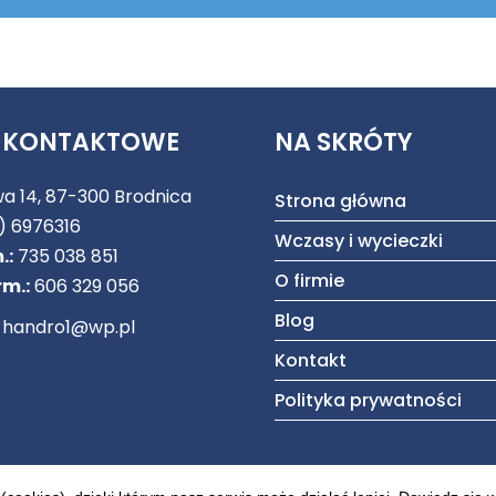
 KONTAKTOWE
NA SKRÓTY
a 14, 87-300 Brodnica
Strona główna
) 6976316
Wczasy i wycieczki
.:
735 038 851
O firmie
rm.:
606 329 056
Blog
handro1@wp.pl
Kontakt
Polityka prywatności
| Wszelkie prawa zastrzeżone.