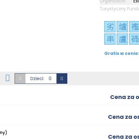
Organizator:
Ex
Turystyczny Fund
Gratis w cenie
Dzieci:
Cena za o
Cena za os
ny)
Cena za os